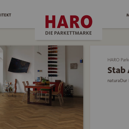
ITEKT
M
HARO Park
Stab 
naturaDur 