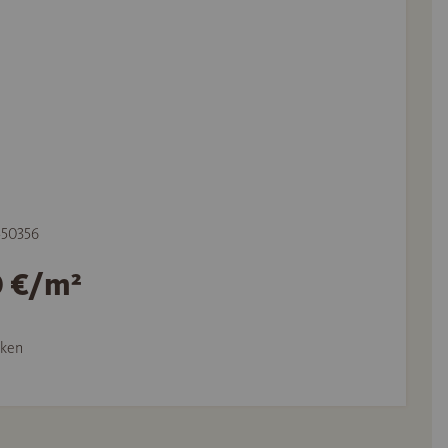
 550356
0 €/m²
ken