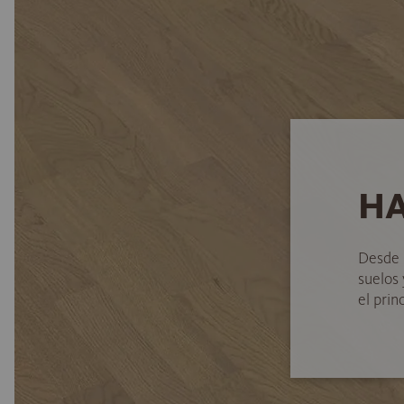
HA
Desde 
suelos
el princ