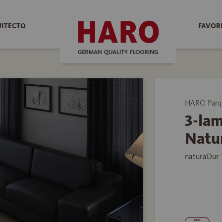
UITECTO
FAVOR
HARO Parq
3-lam
Natur
naturaDur 