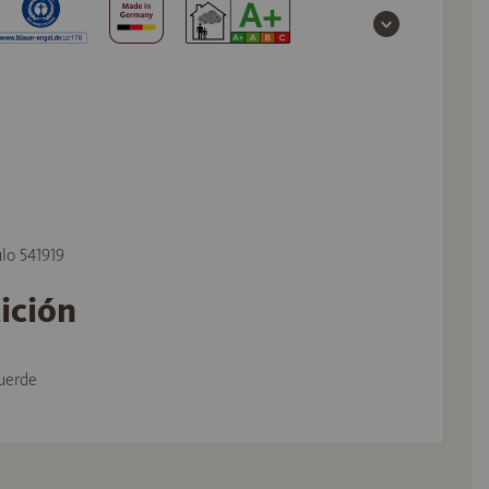
ulo 541919
tición
uerde