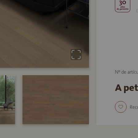
Nº de artíc
A pe
Rec