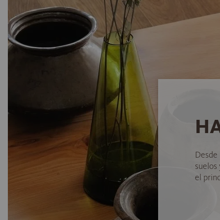
HA
Desde 
suelos
el princ