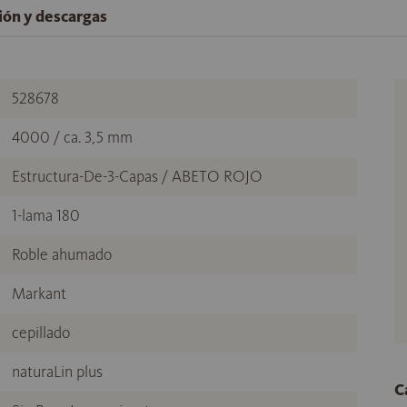
ción y descargas
528678
4000 / ca. 3,5 mm
Estructura-De-3-Capas / ABETO ROJO
1-lama 180
Roble ahumado
Markant
cepillado
naturaLin plus
C