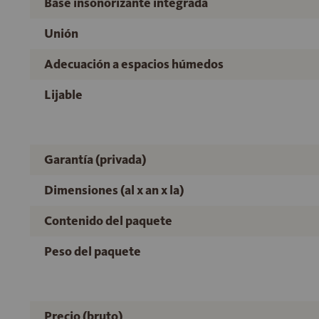
Base insonorizante integrada
Unión
Adecuación a espacios húmedos
Lijable
Garantía (privada)
Dimensiones (al x an x la)
Contenido del paquete
Peso del paquete
Precio (bruto)