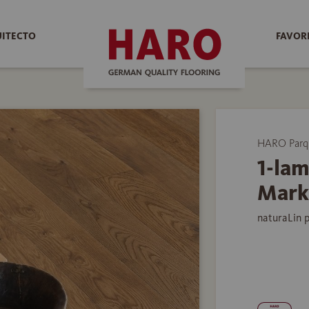
UITECTO
FAVOR
HARO Parq
1-la
Mark
naturaLin 