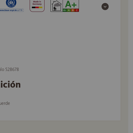
ulo 528678
tición
uerde