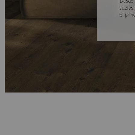
Desde 
suelos
el princ