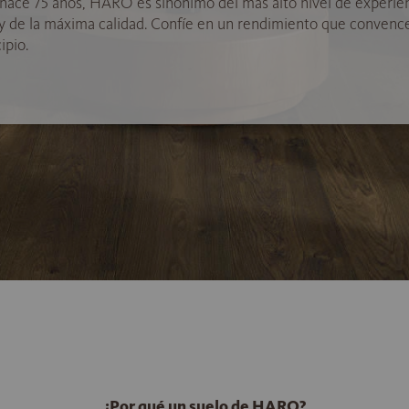
hace 75 años, HARO es sinónimo del más alto nivel de experie
 y de la máxima calidad. Confíe en un rendimiento que convenc
ipio.
¿Por qué un suelo de HARO?