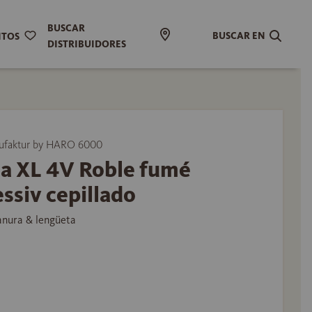
BUSCAR
BUSCAR EN
ITOS
DISTRIBUIDORES
ufaktur by HARO 6000
ma XL 4V Roble fumé
ssiv cepillado
anura & lengüeta