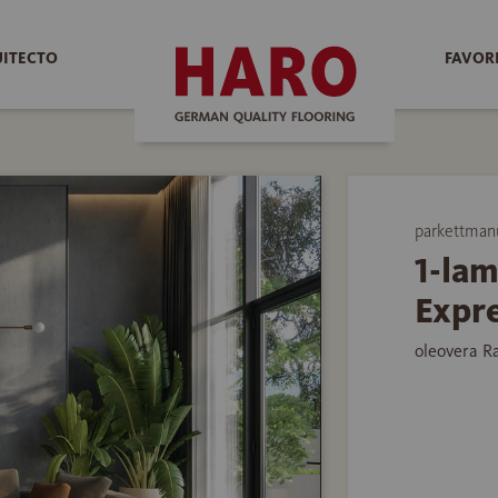
UITECTO
FAVOR
parkettman
1-la
Expre
oleovera R