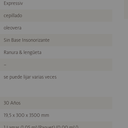
Expressiv
cepillado
oleovera
Sin Base Insonorizante
Ranura & lengüeta
–
se puede lijar varias veces
30 Años
19,5 x 300 x 3500 mm
1 Lamas (1,05 m²/Paquet) (0,00 m²/)