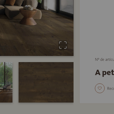
Nº de artíc
A pe
Rec