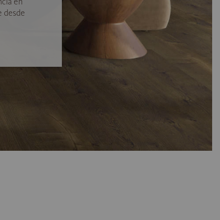
ncia en
e desde