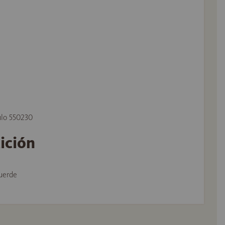
ulo 550230
tición
uerde