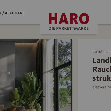
 / ARCHITEKT
parkettman
Land
Rauc
struk
oleovera N