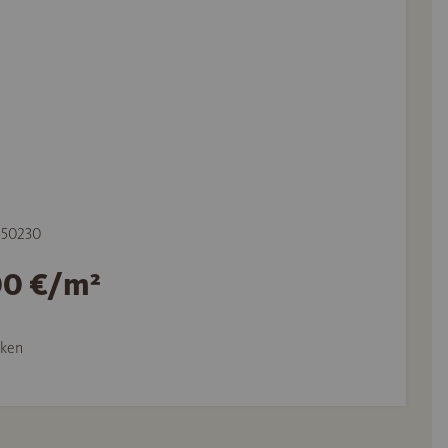
 550230
00 €/m²
ken