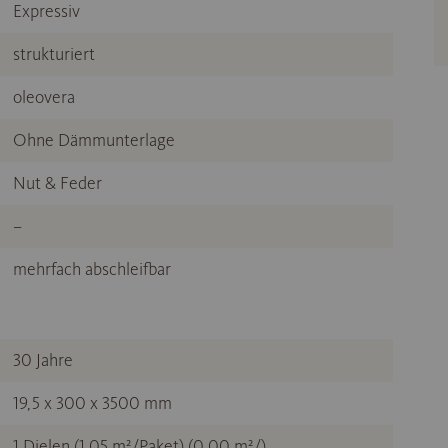
Expressiv
strukturiert
oleovera
Ohne Dämmunterlage
Nut & Feder
–
mehrfach abschleifbar
30 Jahre
19,5 x 300 x 3500 mm
1 Dielen (1,05 m²/Paket) (0,00 m²/)