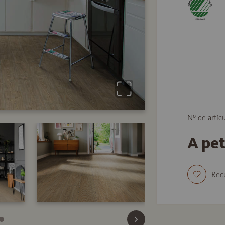
Nº de artíc
A pe
Rec