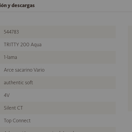
ción y descargas
544783
TRITTY 200 Aqua
1-lama
Arce sacarino Vario
authentic soft
4V
Silent CT
Top Connect