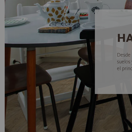
HA
Desde 
suelos
el princ