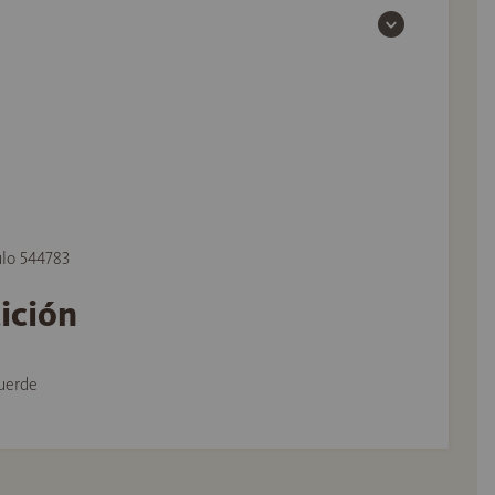
ulo 544783
tición
uerde