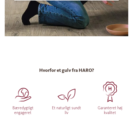
Hvorfor et gulv fra HARO?
Bæredygtigt
Et naturligt sundt
Garanteret høj
engageret
liv
kvalitet