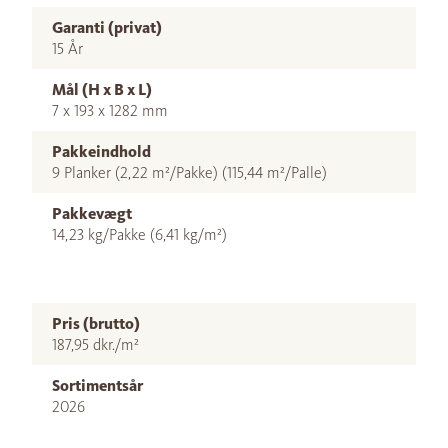
Garanti (privat)
15 År
Mål (H x B x L)
7 x 193 x 1282 mm
Pakkeindhold
9 Planker (2,22 m²/Pakke) (115,44 m²/Palle)
Pakkevægt
14,23 kg/Pakke (6,41 kg/m²)
Pris (brutto)
187,95 dkr./m²
Sortimentsår
2026