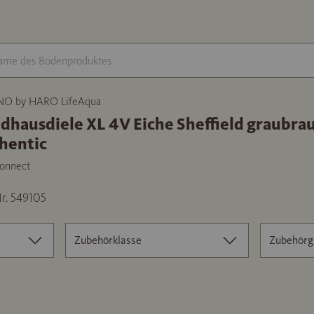
NO by HARO LifeAqua
dhausdiele XL 4V Eiche Sheffield graubra
hentic
onnect
r. 549105
Zubehörklasse
Zubehörg