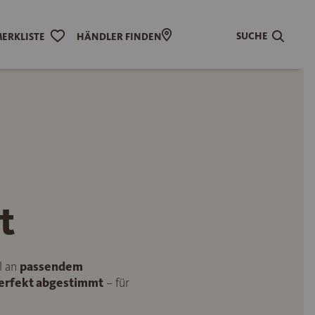
SUCHE
ERKLISTE
HÄNDLER FINDEN
t
l an
passendem
perfekt abgestimmt
– für