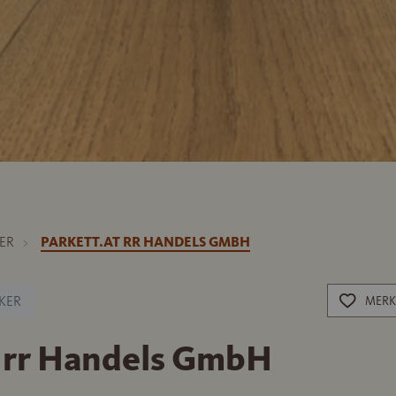
ER
PARKETT.AT RR HANDELS GMBH
KER
MERK
t rr Handels GmbH