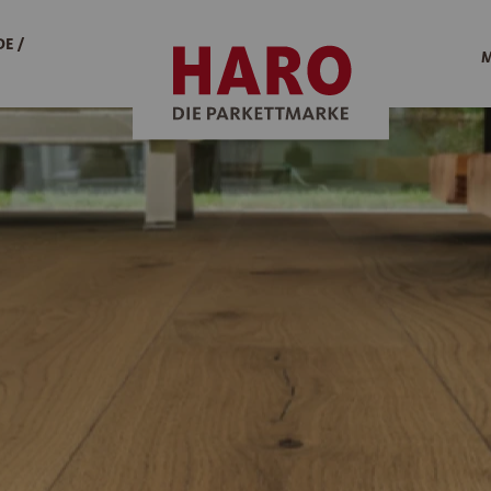
E /
M