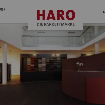
E /
M