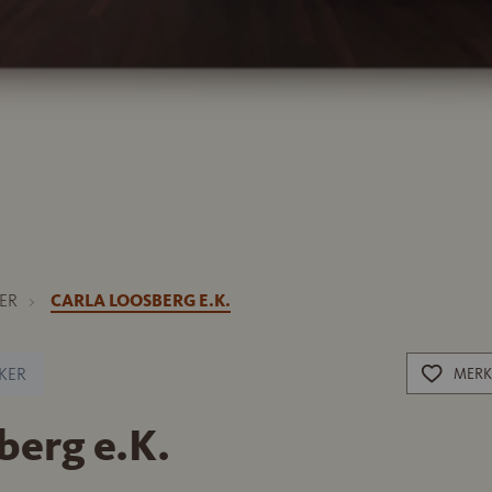
ER
CARLA LOOSBERG E.K.
KER
MERK
berg e.K.