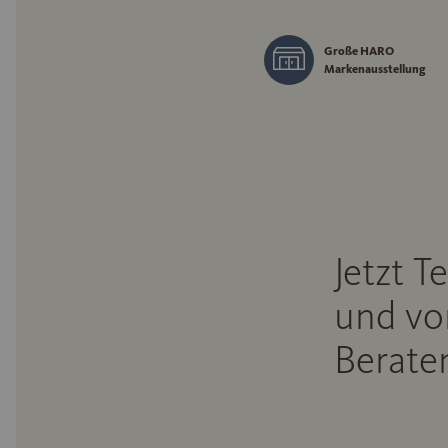
Große HARO
Markenausstellung
Jetzt T
und vo
Beraten