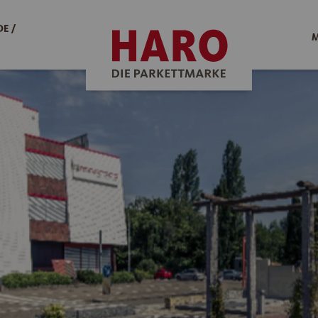
E /
M