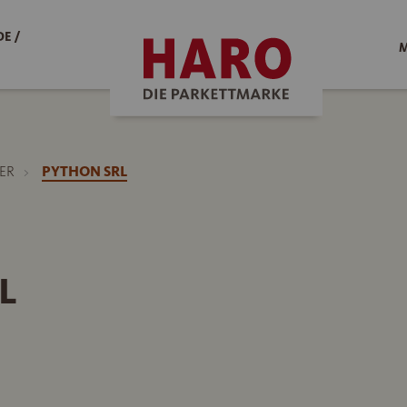
E /
M
ER
PYTHON SRL
L