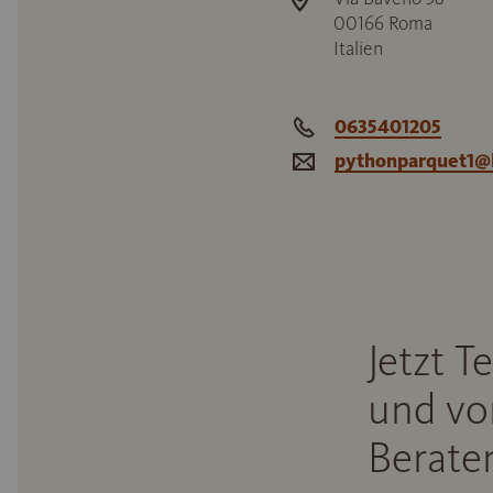
00166
Roma
Italien
0635401205
pythonparquet1@l
Jetzt T
und vo
Beraten