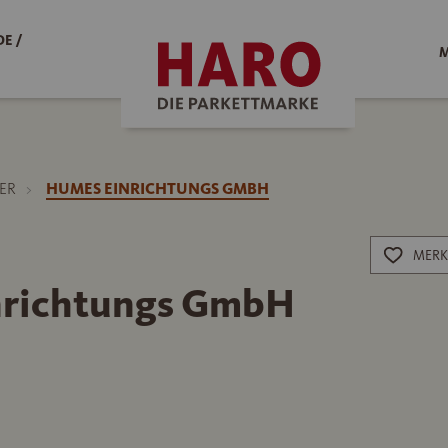
E /
M
ER
HUMES EINRICHTUNGS GMBH
MERK
nrichtungs GmbH