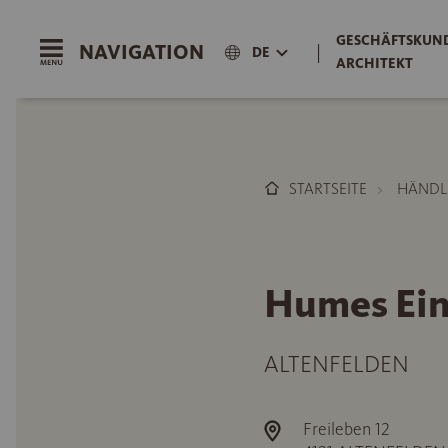
GESCHÄFTSKUND
NAVIGATION
|
DE
ARCHITEKT
STARTSEITE
HÄNDL
Humes Ei
ALTENFELDEN
Freileben 12