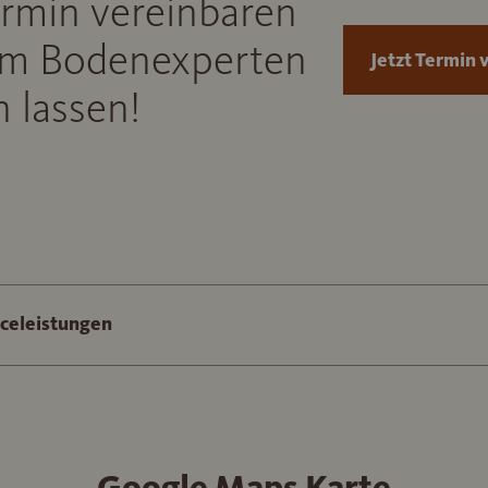
ermin vereinbaren
m Bodenexperten
Jetzt Termin 
 lassen!
iceleistungen
Google Maps Karte