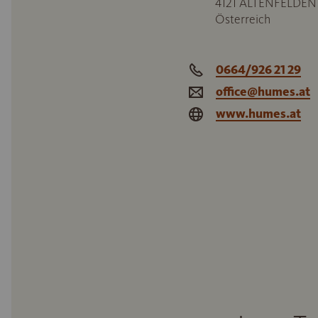
4121
ALTENFELDEN
Österreich
0664/926 21 29
office@humes.at
www.humes.at