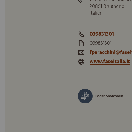
20861
Brugherio
Italien
039831301
039831301
fparacchini@faseit
www.faseitalia.it
Boden Showroom