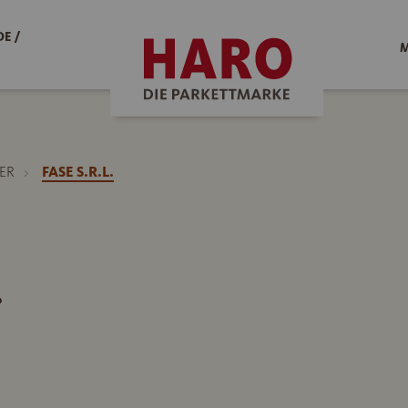
E /
M
ER
FASE S.R.L.
.