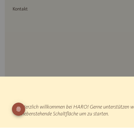
Kontakt
* Holznachbildung
** Messung des reflektierten Gehschalls: EPLF WD 021029-5 „Impulsh
Herzlich willkommen bei HARO! Gerne unterstützen wir
„Begehen“
¹ HARO ist Deutschlands führender Parketthersteller nach Zahlen der Pro
nebenstehende Schaltfläche um zu starten.
Alle Preise sind inkl. gesetzlicher MwSt.