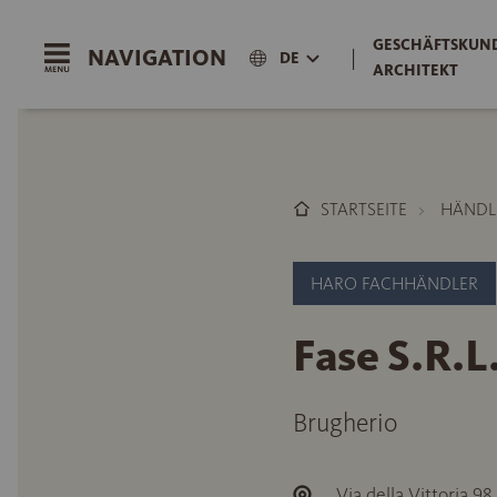
GESCHÄFTSKUND
NAVIGATION
|
DE
ARCHITEKT
STARTSEITE
HÄNDL
HARO FACHHÄNDLER
Fase S.R.L
Brugherio
Via della Vittoria 98