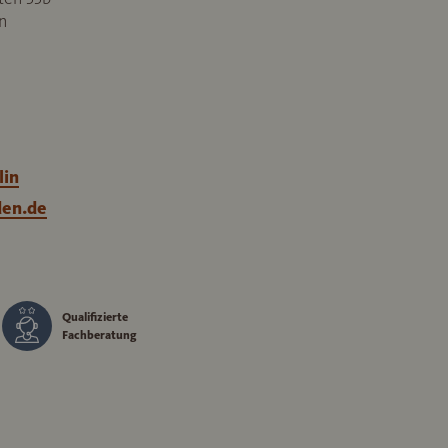
n
lin
en.de
Qualifizierte
Fachberatung