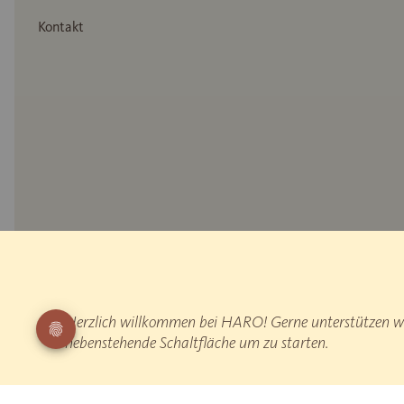
Kontakt
* Holznachbildung
** Messung des reflektierten Gehschalls: EPLF WD 021029-5 „Impulsh
Herzlich willkommen bei HARO! Gerne unterstützen wir
„Begehen“
¹ HARO ist Deutschlands führender Parketthersteller nach Zahlen der Pro
nebenstehende Schaltfläche um zu starten.
Alle Preise sind inkl. gesetzlicher MwSt.