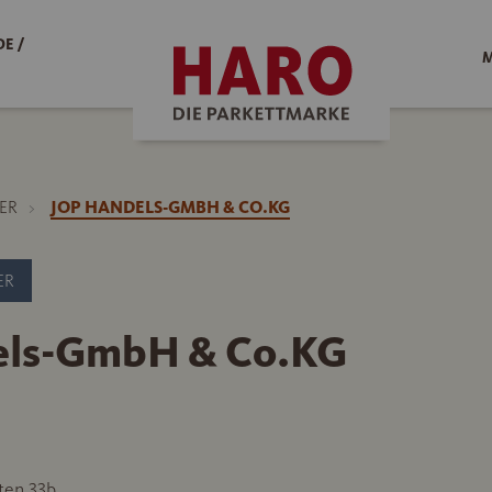
E /
M
ER
JOP HANDELS-GMBH & CO.KG
ER
els-GmbH & Co.KG
ten 33b