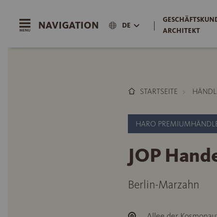
GESCHÄFTSKUND
NAVIGATION
|
DE
ARCHITEKT
STARTSEITE
HÄNDL
HARO PREMIUMHÄNDL
JOP Hand
Berlin-Marzahn
Allee der Kosmonau