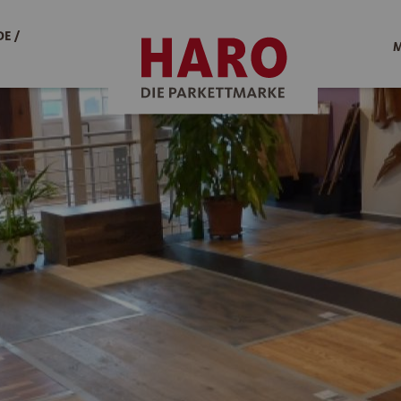
E /
M