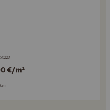
 550223
00 €/m²
ken