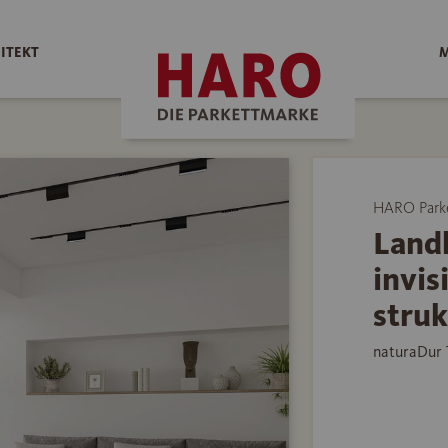
ITEKT
M
HARO Park
Land
invis
struk
naturaDur 