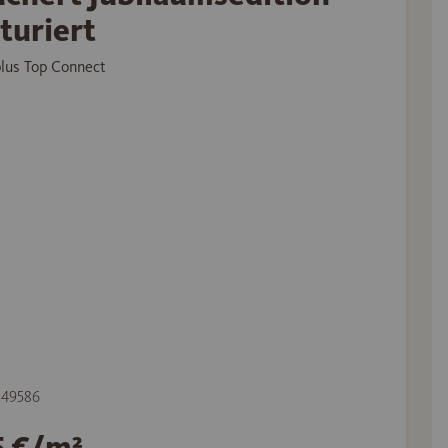
turiert
plus Top Connect
 549586
5 €/m²