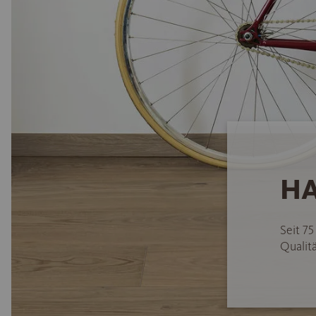
HA
Seit 7
Qualitä