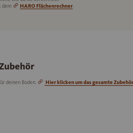
it dem
HARO Flächenrechner
.
 Zubehör
 für deinen Boden.
Hier klicken um das gesamte Zubehö