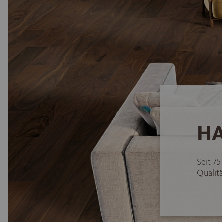
HA
Seit 7
Qualitä