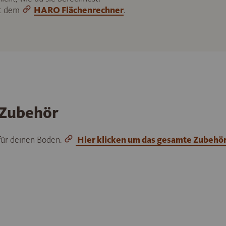
it dem
HARO Flächenrechner
.
 Zubehör
 für deinen Boden.
Hier klicken um das gesamte Zubehö