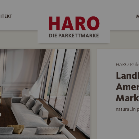
ITEKT
M
HARO Park
Land
Amer
Mark
naturaLin 