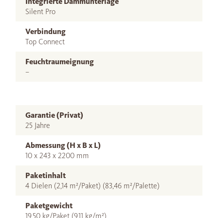
Integrierte Dämmunterlage
Silent Pro
Verbindung
Top Connect
Feuchtraumeignung
–
Garantie (Privat)
25 Jahre
Abmessung (H x B x L)
10 x 243 x 2200 mm
Paketinhalt
4 Dielen (2,14 m²/Paket) (83,46 m²/Palette)
Paketgewicht
19,50 kg/Paket (9,11 kg/m²)