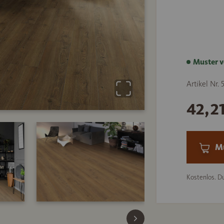
Muster v
Artikel Nr.
42,2
Mu
Kostenlos. Du