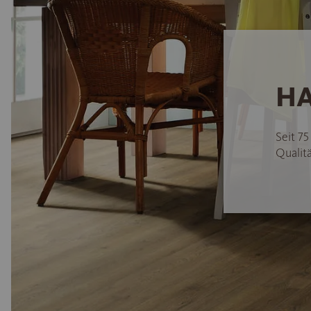
HA
Seit 7
Qualitä