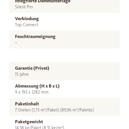
Integrierte Dämmunterlage
Silent Pro
Verbindung
Top Connect
Feuchtraumeignung
–
Garantie (Privat)
15 Jahre
Abmessung (H x B x L)
9 x 193 x 1282 mm
Paketinhalt
7 Dielen (1,73 m²/Paket) (89,96 m²/Palette)
Paketgewicht
14,38 kg/Paket (8,31 kg/m²)