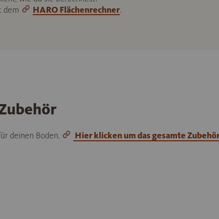
it dem
HARO Flächenrechner
.
 Zubehör
 für deinen Boden.
Hier klicken um das gesamte Zubehö