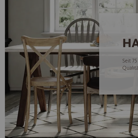
HA
Seit 7
Qualitä