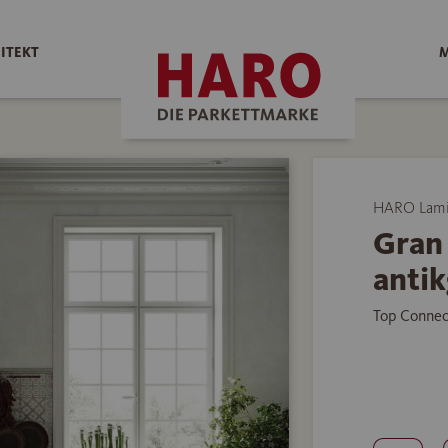
ITEKT
M
HARO Lami
Gran 
antik
Top Connec