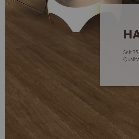
HA
Seit 7
Qualitä