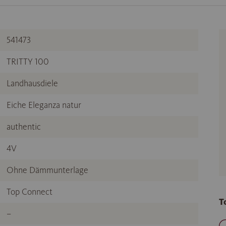
541473
TRITTY 100
Landhausdiele
Eiche Eleganza natur
authentic
4V
Ohne Dämmunterlage
Top Connect
T
–