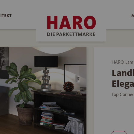
ITEKT
M
HARO Lami
Land
Elega
Top Connec