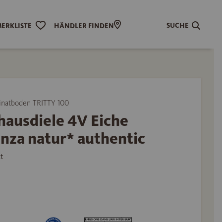
SUCHE
ERKLISTE
HÄNDLER FINDEN
natboden TRITTY 100
hausdiele 4V Eiche
nza natur* authentic
t