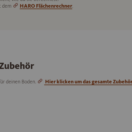
it dem
HARO Flächenrechner
.
 Zubehör
 für deinen Boden.
Hier klicken um das gesamte Zubehö