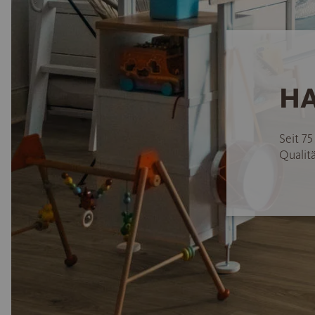
HA
Seit 7
Qualitä