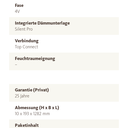
Fase
4V
Integrierte Dämmunterlage
Silent Pro
Verbindung
Top Connect
Feuchtraumeignung
–
Garantie (Privat)
25 Jahre
Abmessung (H x B x L)
10 x 193 x 1282 mm
Paketinhalt