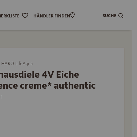
SUCHE
ERKLISTE
HÄNDLER FINDEN
 HARO LifeAqua
hausdiele 4V Eiche
ence creme* authentic
t