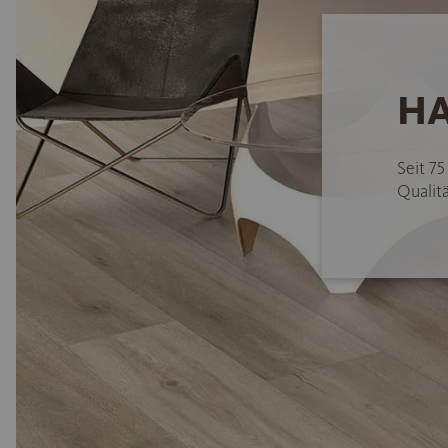
HA
Seit 7
Qualitä