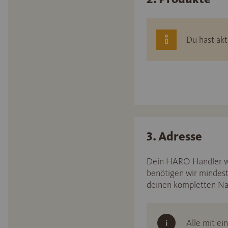
Du hast akt
3. Adresse
Dein HARO Händler wir
benötigen wir mindest
deinen kompletten N
Alle mit ei