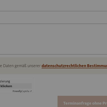
ine Daten gemäß unserer
datenschutzrechtlichen Bestimmu
izierung
 klicken
Friendly
Captcha ⇗
Terminanfrage ohne P