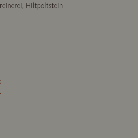
einerei, Hiltpoltstein
e
e