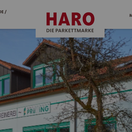
E /
M