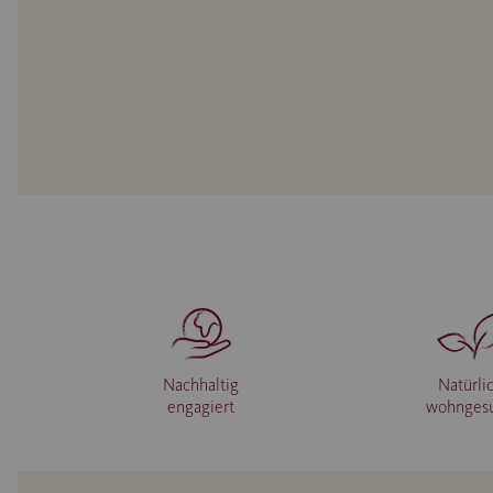
Nachhaltig
Natürli
engagiert
wohnges