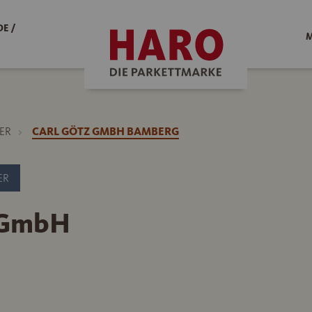
E /
M
ER
CARL GÖTZ GMBH BAMBERG
ER
 GmbH