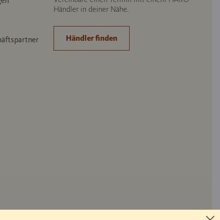
gen
Händler in deiner Nähe.
Händler finden
häftspartner