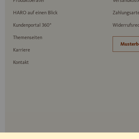
Produktberater
Versandkost
HARO auf einen Blick
Zahlungsart
Kundenportal 360°
Widerrufsrec
Themenseiten
Musterb
Karriere
Kontakt