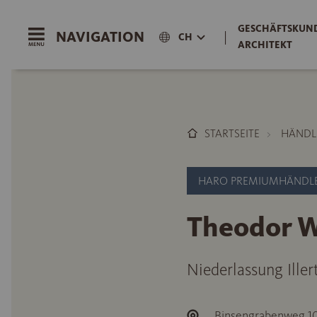
GESCHÄFTSKUND
NAVIGATION
|
CH
ARCHITEKT
STARTSEITE
HÄNDL
HARO PREMIUMHÄNDL
Theodor W
Niederlassung Illert
Binsengrabenweg 1