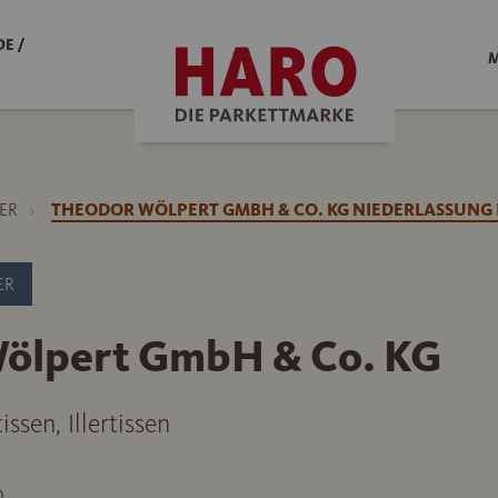
E /
M
ER
THEODOR WÖLPERT GMBH & CO. KG NIEDERLASSUNG I
ER
ölpert GmbH & Co. KG
issen, Illertissen
0