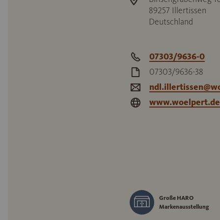
89257
Illertissen
Deutschland
07303/9636-0
07303/9636-38
ndl.illertissen@w
www.woelpert.de
Große HARO
Markenausstellung