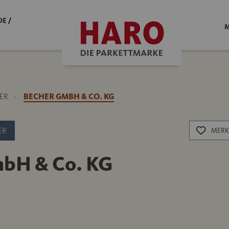
E /
M
ER
BECHER GMBH & CO. KG
ER
MERK
bH & Co. KG