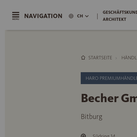
GESCHÄFTSKUND
NAVIGATION
|
CH
ARCHITEKT
STARTSEITE
HÄNDL
HARO PREMIUMHÄNDL
Becher Gm
Bitburg
Südring 14