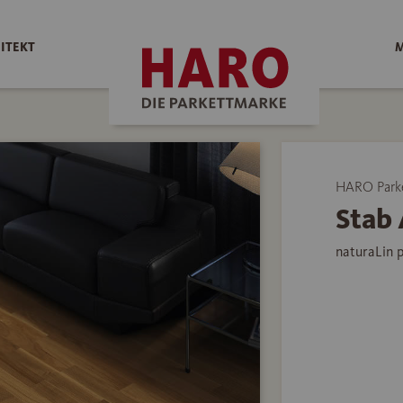
ITEKT
M
HARO Park
Stab 
naturaLin 