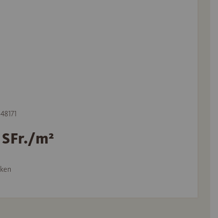
548171
 SFr./m²
ken