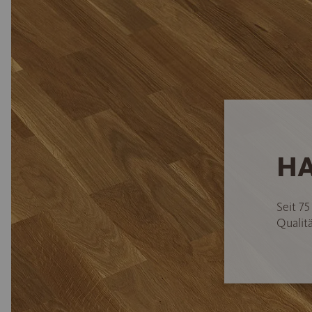
HA
Seit 7
Qualitä