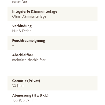
naturaDur
Integrierte Dämmunterlage
Ohne Dämmunterlage
Verbindung
Nut & Feder
Feuchtraumeignung
–
Abschleifbar
mehrfach abschleifbar
Garantie (Privat)
30 Jahre
Abmessung (H x B x L)
10 x 85 x 771 mm