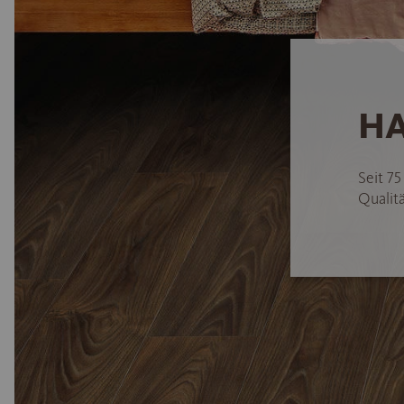
HA
Seit 7
Qualitä