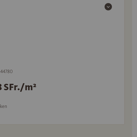
 544780
8 SFr./m²
ken