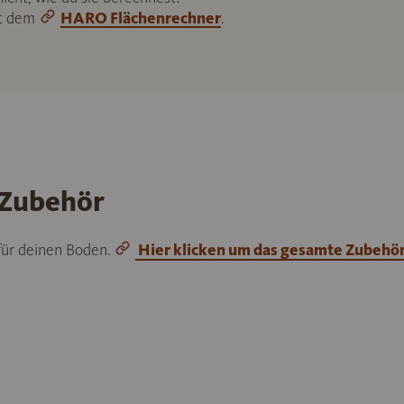
it dem
HARO Flächenrechner
.
 Zubehör
 für deinen Boden.
Hier klicken um das gesamte Zubehö