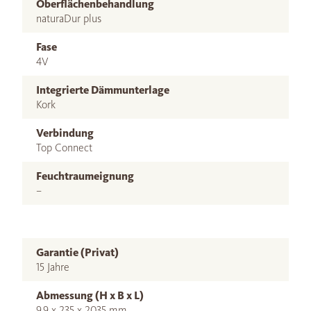
Oberflächenbehandlung
naturaDur plus
Fase
4V
Integrierte Dämmunterlage
Kork
Verbindung
Top Connect
Feuchtraumeignung
–
Garantie (Privat)
15 Jahre
Abmessung (H x B x L)
9,9 x 235 x 2035 mm