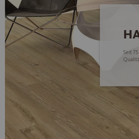
HA
Seit 7
Qualitä