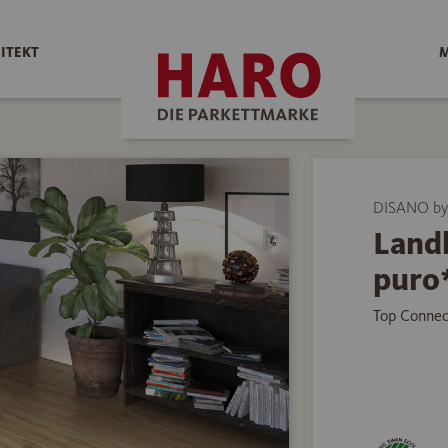
ITEKT
M
DISANO by
Land
puro*
Top Connec