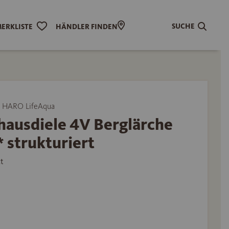
SUCHE
ERKLISTE
HÄNDLER FINDEN
 HARO LifeAqua
hausdiele 4V Berglärche
 strukturiert
t