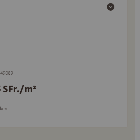
 549089
5 SFr./m²
ken