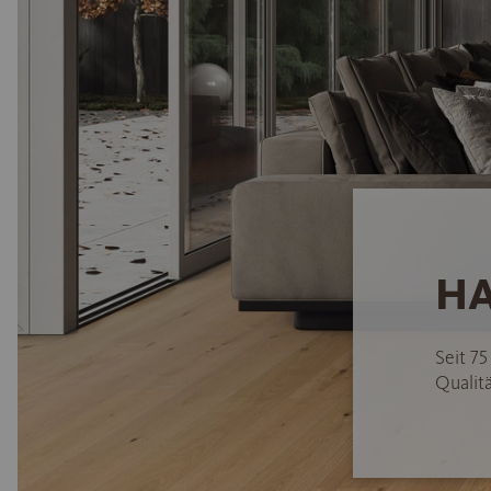
HA
Seit 7
Qualitä