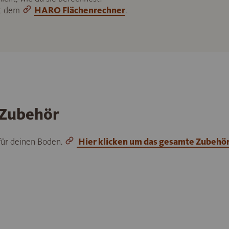
it dem
HARO Flächenrechner
.
 Zubehör
 für deinen Boden.
Hier klicken um das gesamte Zubehö