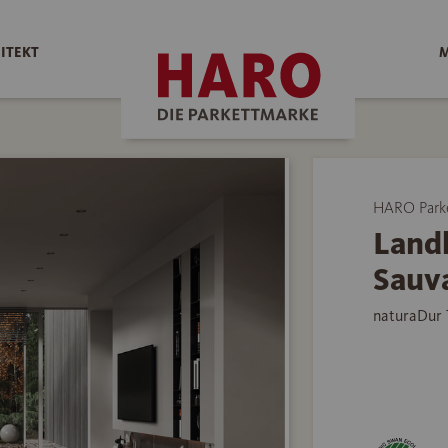
ITEKT
M
HARO Park
Land
Sauva
naturaDur 