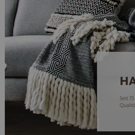
HA
Seit 7
Qualitä