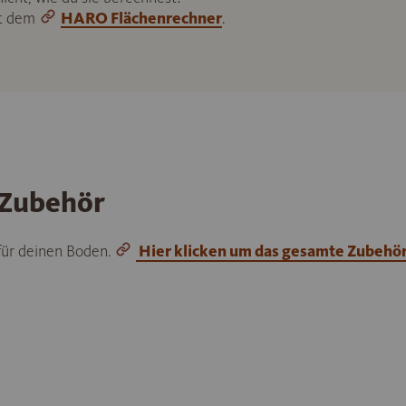
it dem
HARO Flächenrechner
.
 Zubehör
 für deinen Boden.
Hier klicken um das gesamte Zubehö