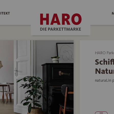
ITEKT
M
HARO Park
Schif
Natur
naturaLin 