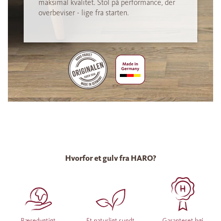
maksimal kvalitet. Stol på performance, der
overbeviser - lige fra starten.
Hvorfor et gulv fra HARO?
Bæredygtigt
Et naturligt sundt
Garanteret høj