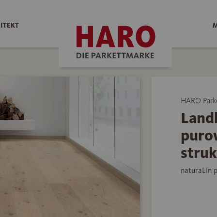
ITEKT
M
HARO Park
Land
puro
struk
naturaLin 