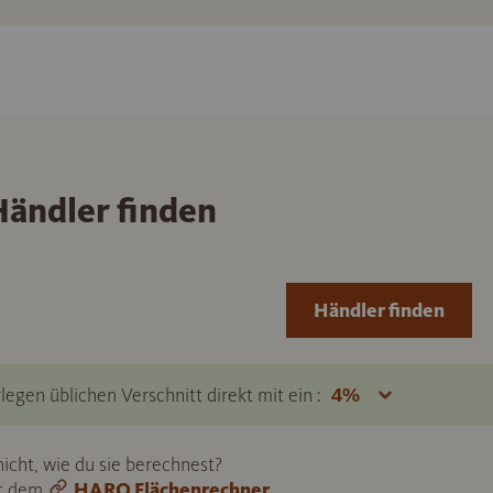
ändler finden
Händler finden
legen üblichen Verschnitt direkt mit ein :
icht, wie du sie berechnest?
it dem
HARO Flächenrechner
.