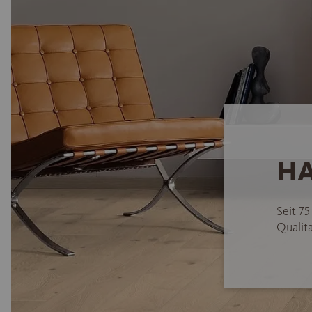
HA
Seit 7
Qualitä