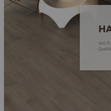
HA
Seit 7
Qualitä