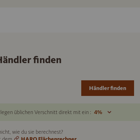
ändler finden
Händler finden
legen üblichen Verschnitt direkt mit ein :
icht, wie du sie berechnest?
it dem
HARO Flächenrechner
.