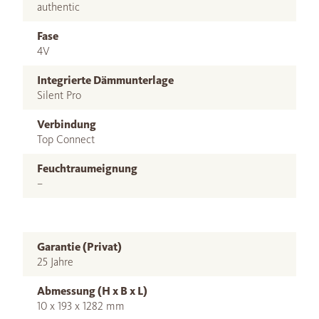
authentic
Fase
4V
Integrierte Dämmunterlage
Silent Pro
Verbindung
Top Connect
Feuchtraumeignung
–
Garantie (Privat)
25 Jahre
Abmessung (H x B x L)
10 x 193 x 1282 mm