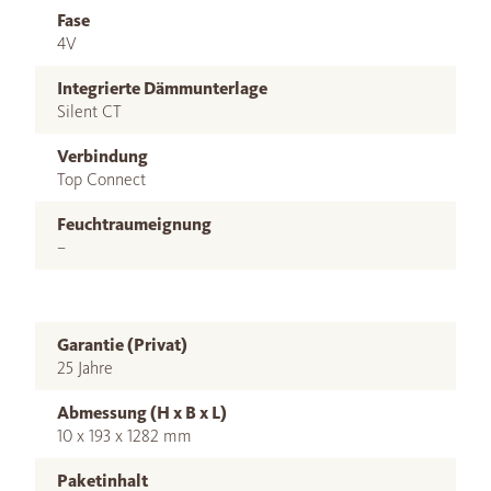
Fase
4V
Integrierte Dämmunterlage
Silent CT
Verbindung
Top Connect
Feuchtraumeignung
–
Garantie (Privat)
25 Jahre
Abmessung (H x B x L)
10 x 193 x 1282 mm
Paketinhalt