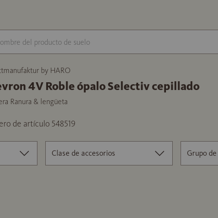
ttmanufaktur by HARO
vron 4V Roble ópalo Selectiv cepillado
era Ranura & lengüeta
ro de artículo 548519
Clase de accesorios
Grupo de 