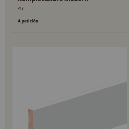
PG1
A petición