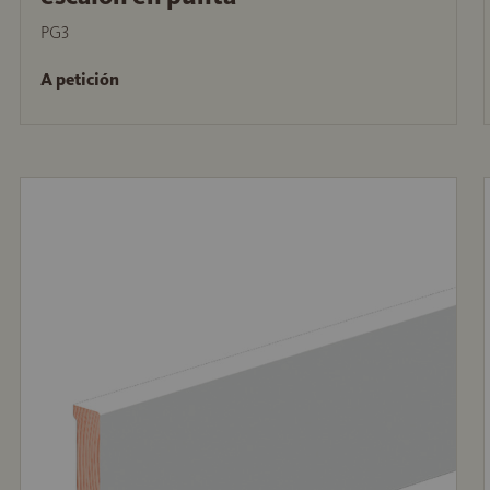
PG3
A petición