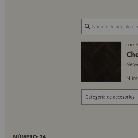
parke
Che
oleov
Núme
Categoría de accesorios
NÚMERO: 24