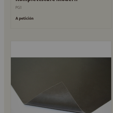
PG1
A petición