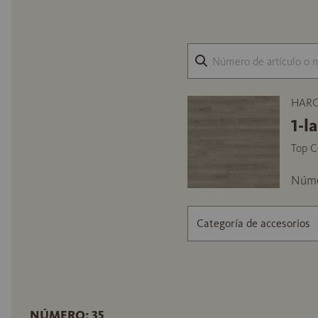
HARO 
1-l
Top C
Núme
Categoría de accesorios
NÚMERO: 35