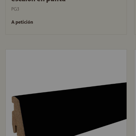
PG3
A petición