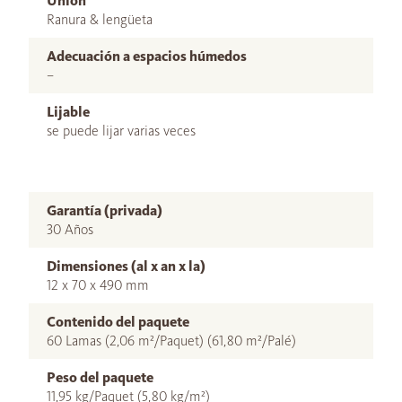
Unión
Ranura & lengüeta
Adecuación a espacios húmedos
–
Lijable
se puede lijar varias veces
Garantía (privada)
30 Años
Dimensiones (al x an x la)
12 x 70 x 490 mm
Contenido del paquete
60 Lamas (2,06 m²/Paquet) (61,80 m²/Palé)
Peso del paquete
11,95 kg/Paquet (5,80 kg/m²)